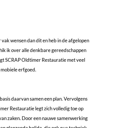
er vak wensen dan dit en heb in de afgelopen
schik ik over alle denkbare gereedschappen
aagt SCRAP Oldtimer Restauratie met veel
 mobiele erfgoed.
p basis daarvan samen een plan. Vervolgens
mer Restauratie legt zich volledig toe op
is van zaken. Door een nauwe samenwerking
 een glanzende bolide, die ook qua techniek