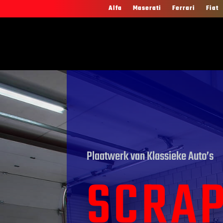
Alfa
Maserati
Ferrari
Fiat
Plaatwerk van Klassieke Auto’s
SCRA