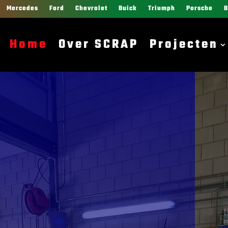
Mercedes
Ford
Chevrolet
Buick
Triumph
Porsche
Home
Over SCRAP
Projecten
P