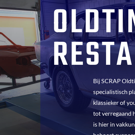
OLDTI
RESTA
Bij SCRAP Oldti
specialistisch p
klassieker of yo
tot verregaand h
is hier in vakku