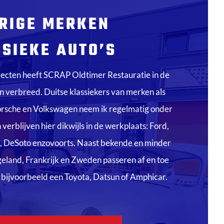
RIGE MERKEN
SIEKE AUTO’S
ojecten heeft SCRAP Oldtimer Restauratie in de
zon verbreed. Duitse klassiekers van merken als
sche en Volkswagen neem ik regelmatig onder
rblijven hier dikwijls in de werkplaats: Ford,
ac, DeSoto enzovoorts. Naast bekende en minder
eland, Frankrijk en Zweden passeren af en toe
 bijvoorbeeld een Toyota, Datsun of Amphicar.