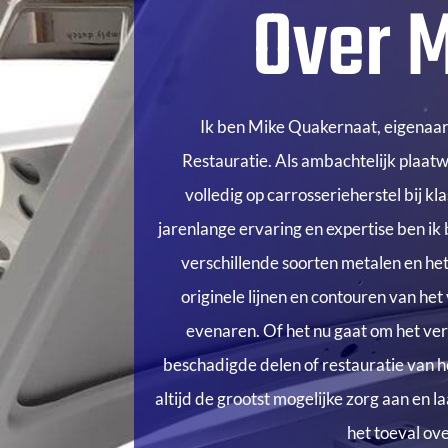
Over 
Ik ben Mike Quakernaat, eigenaa
Restauratie. Als ambachtelijk plaat
volledig op carrosserieherstel bij kl
jarenlange ervaring en expertise ben ik
verschillende soorten metalen en h
originele lijnen en contouren van het
evenaren. Of het nu gaat om het ve
beschadigde delen of restauratie van h
altijd de grootst mogelijke zorg aan en l
het toeval ove