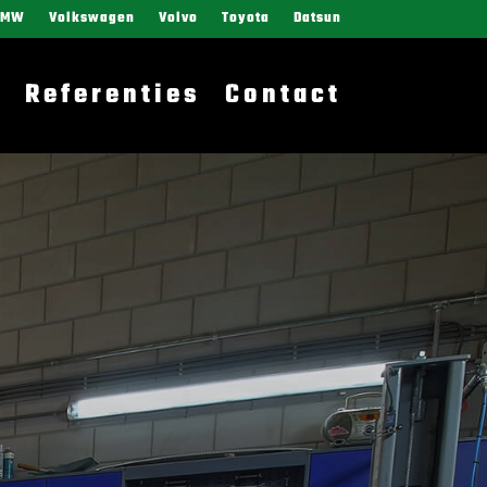
BMW
Volkswagen
Volvo
Toyota
Datsun
Referenties
Contact