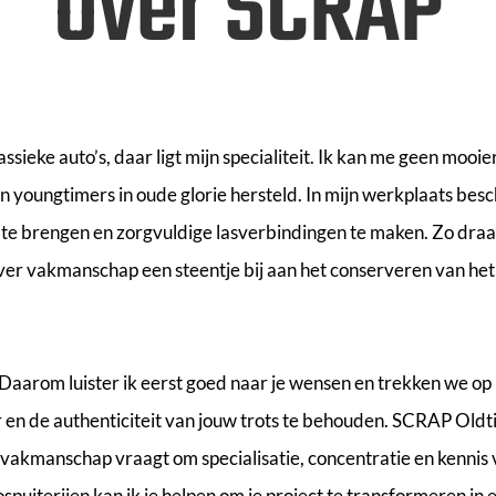
Over SCRAP
sieke auto’s, daar ligt mijn specialiteit. Ik kan me geen mooi
 en youngtimers in oude glorie hersteld. In mijn werkplaats be
 te brengen en zorgvuldige lasverbindingen te maken. Zo dr
iver vakmanschap een steentje bij aan het conserveren van het
l. Daarom luister ik eerst goed naar je wensen en trekken we o
r en de authenticiteit van jouw trots te behouden. SCRAP Oldti
 vakmanschap vraagt om specialisatie, concentratie en kenn
spuiterijen kan ik je helpen om je project te transformeren in