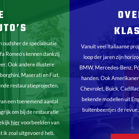
E
OVE
UTO’S
KLAS
n oudsher de specialisatie
Vanuit veel Italiaanse pr
fa Romeo’s kennen dankzij
loop der jaren zijn hori
er. Ook andere illustere
BMW, Mercedes-Benz, Por
borghini, Maserati en Fiat.
handen. Ook Amerikanen ve
lende restauratieprojecten.
Chevrolet, Buick, Cadill
bekende modellen uit Eng
van een toenemend aantal
buitenbeentjes de revue,
ngrijk om bij de restauratie
ekijk
hier
voorbeelden van
t ik zoal uitgevoerd heb.