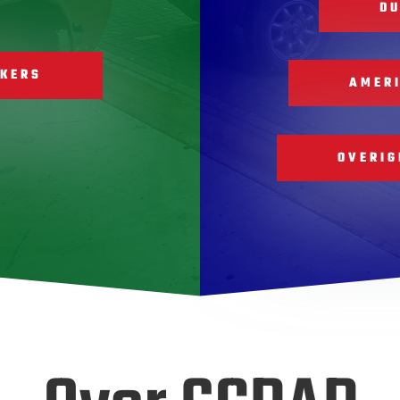
DU
EKERS
AMER
OVERIG