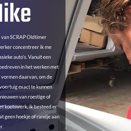
Mike
r van SCRAP Oldtimer
werker concentreer ik me
assieke auto’s. Vanuit een
 bedreven in het werken met
et vormen daarvan, om de
 voertuig exact te kunnen
rnieuwen van roestige of
et koetswerk, ik besteed er
aat geen hoekje of randje aan
r.