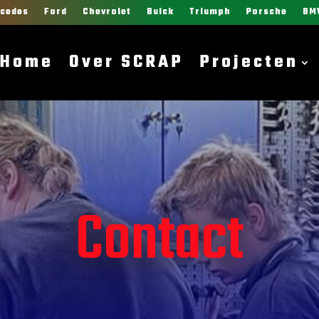
cedes
Ford
Chevrolet
Buick
Triumph
Porsche
BM
Home
Over SCRAP
Projecten
Contact