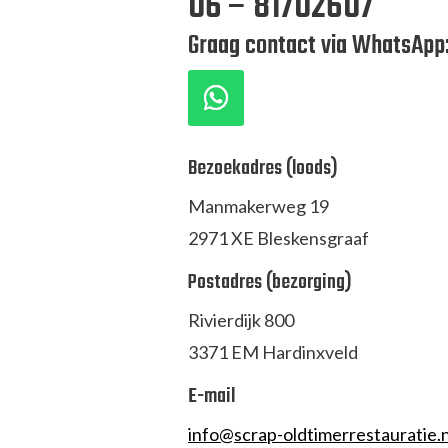
06 – 81702607
Graag contact via WhatsApp
Bezoekadres (loods)
Manmakerweg 19
2971 XE Bleskensgraaf
Postadres (bezorging)
Rivierdijk 800
3371 EM Hardinxveld
E-mail
info@scrap-oldtimerrestauratie.n