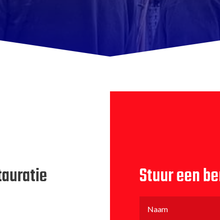
tauratie
Stuur een be