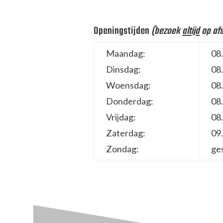
Openingstijden
(bezoek
altijd
op af
Maandag:
08.
Dinsdag:
08.
Woensdag:
08.
Donderdag:
08.
Vrijdag:
08.
Zaterdag:
09.
Zondag:
ge