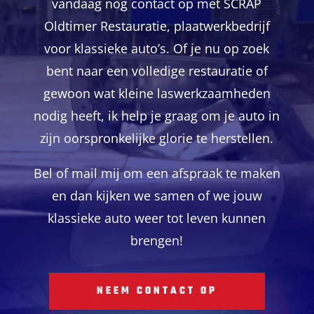
vandaag nog contact op met SCRAP
Oldtimer Restauratie, plaatwerkbedrijf
voor klassieke auto’s. Of je nu op zoek
bent naar een volledige restauratie of
gewoon wat kleine laswerkzaamheden
nodig heeft, ik help je graag om je auto in
zijn oorspronkelijke glorie te herstellen.
Bel of mail mij om een afspraak te maken
en dan kijken we samen of we jouw
klassieke auto weer tot leven kunnen
brengen!
NEEM CONTACT OP