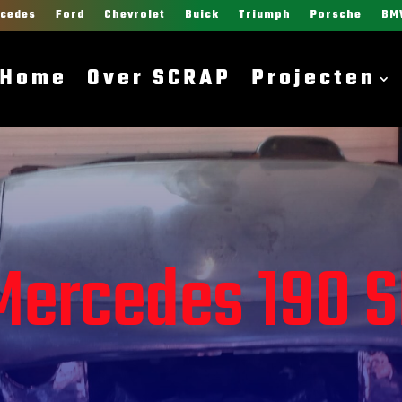
cedes
Ford
Chevrolet
Buick
Triumph
Porsche
BM
Home
Over SCRAP
Projecten
Mercedes 190 S