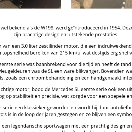
k wel bekend als de W198, werd geïntroduceerd in 1954. De
zijn prachtige design en uitstekende prestaties.
 van een 3.0 liter zescilinder motor, die een indrukwekke
 topsnelheid bereiken van 215 km/u, wat destijds erg snel 
rste serie was baanbrekend voor die tijd en heeft de tand 
leugeldeuren was de SL een ware blikvanger. Bovendien wa
ils, zoals een chroombehandeling en een handgemaakt inter
krachtige motor, bood de Mercedes SL eerste serie ook een ui
 op stabiliteit en precisie, wat zorgde voor een soepele en p
 serie een klassieker geworden en wordt hij door autolief
’s is in de loop der jaren gestegen en ze blijven een symboo
s een legendarische sportwagen met een prachtig design en