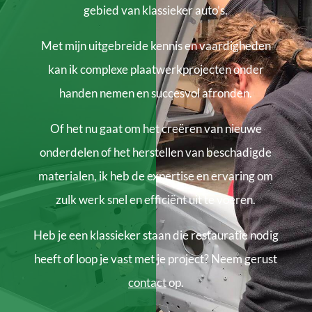
gebied van klassieker auto’s.
Met mijn uitgebreide kennis en vaardigheden
kan ik complexe plaatwerkprojecten onder
handen nemen en succesvol afronden.
Of het nu gaat om het creëren van nieuwe
onderdelen of het herstellen van beschadigde
materialen, ik heb de expertise en ervaring om
zulk werk snel en efficiënt uit te voeren.
Heb je een klassieker staan die restauratie nodig
heeft of loop je vast met je project? Neem gerust
contact
op.