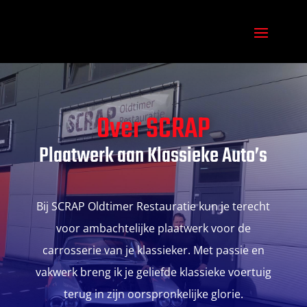
Over SCRAP
Plaatwerk aan Klassieke Auto’s
Bij SCRAP Oldtimer Restauratie kun je terecht
voor ambachtelijke plaatwerk voor de
carrosserie van je klassieker. Met passie en
vakwerk breng ik je geliefde klassieke voertuig
terug in zijn oorspronkelijke glorie.