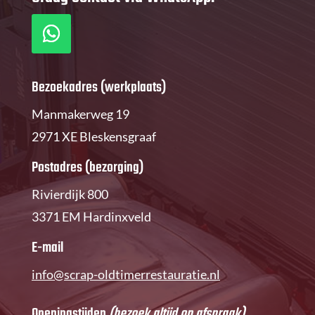
Bezoekadres (werkplaats)
Manmakerweg 19
2971 XE Bleskensgraaf
Postadres (bezorging)
Rivierdijk 800
3371 EM Hardinxveld
E-mail
info@scrap-oldtimerrestauratie.nl
Openingstijden
(bezoek
altijd
op afspraak)