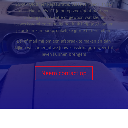
SCRAP Oldtimer Restauratie, plaatwerkbedrijf voor
klassieke auto's. Of je nu op zoek bent naar een
volledige restauratie of gewoon wat kleine
laswerkzaamheden nodig heeft, ik help je graag om
je auto in zijn oorspronkelijke glorie te herstellen.
Bel of mail mij om een afspraak te maken en dan
kijken we samen of we jouw klassieke auto weer tot
leven kunnen brengen!
Neem contact op