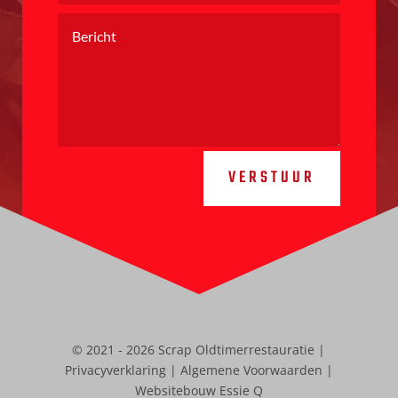
VERSTUUR
© 2021 - 2026 Scrap Oldtimerrestauratie |
Privacyverklaring
|
Algemene Voorwaarden
|
Websitebouw Essie Q