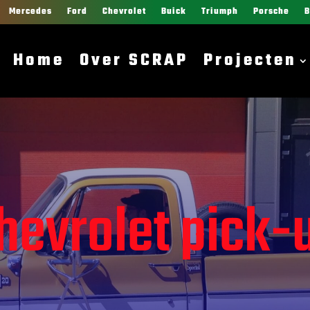
Mercedes
Ford
Chevrolet
Buick
Triumph
Porsche
Home
Over SCRAP
Projecten
hevrolet pick-