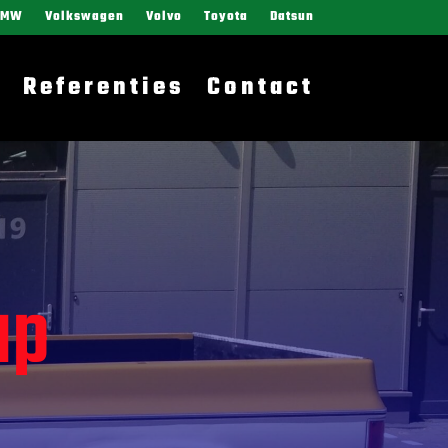
BMW
Volkswagen
Volvo
Toyota
Datsun
Referenties
Contact
up