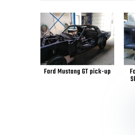
Ford Mustang GT pick-up
F
S