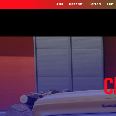
Alfa
Maserati
Ferrari
Fiat
C