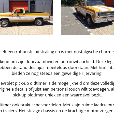
eeft een robuuste uitstraling en is met nostalgische charme
bekend om zijn duurzaamheid en betrouwbaarheid. Deze le
hebben de tand des tijds moeiteloos doorstaan. Met hun int
bieden ze nog steeds een geweldige rijervaring.
evrolet pick-up oldtimer is de mogelijkheid om deze volled
riginele details of juist een personal touch wilt toevoegen, al
pick-up oldtimer uniek en een waardevol bezit.
timer ook praktische voordelen. Met ziajn ruime laadruimte 
 trailers. Het stevige chassis en de krachtige motor zorgen