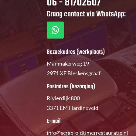
06 - 81702607
Graag contact via WhatsApp:
Bezoekadres (werkplaats)
Manmakerweg 19
2971 XE Bleskensgraaf
Postadres (bezorging)
Rivierdijk 800
3371 EM Hardinxveld
E-mail
info@scrap-oldtimerrestauratie.nl