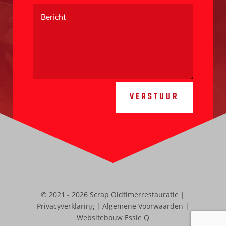
VERSTUUR
© 2021 - 2026 Scrap Oldtimerrestauratie |
Privacyverklaring
|
Algemene Voorwaarden
|
Websitebouw Essie Q