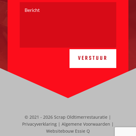
VERSTUUR
© 2021 - 2026 Scrap Oldtimerrestauratie |
Privacyverklaring
|
Algemene Voorwaarden
|
Websitebouw Essie Q