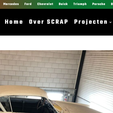
Mercedes
Ford
Chevrolet
Buick
Triumph
Porsche
Home
Over SCRAP
Projecten