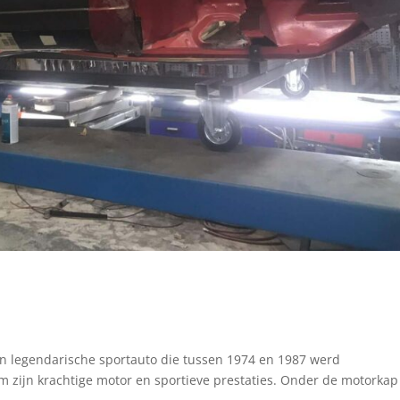
een legendarische sportauto die tussen 1974 en 1987 werd
m zijn krachtige motor en sportieve prestaties. Onder de motorkap